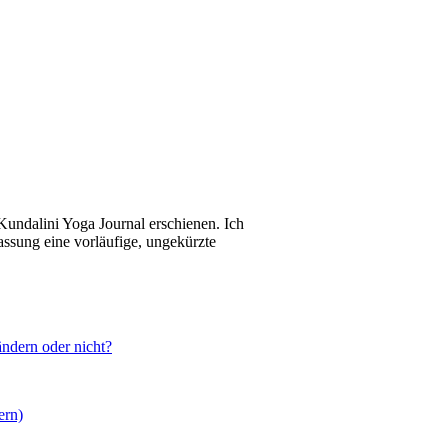
 Kundalini Yoga Journal erschienen. Ich
Fassung eine vorläufige, ungekürzte
ändern oder nicht?
ern)