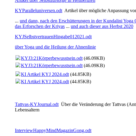
Artikel über Selbstfürsorge in Heilberufen
KYParalleluniversen.odt
Artikel über mögliche Anpassung von
...
und dann, nach den Erschütterungen in der Kundalini Yoga G
das Erforschen der Kriyas
...
und auch dieser aus Herbst 2020
KYJSelbstvertrauenHingabe012021.odt
über Yoga und die Heilung der Ahnenlinie
KYJ3:21Körperbewusstsein.odt
(46.09KB)
KYJ3:21Körperbewusstsein.odt
(46.09KB)
KI Artikel KYJ 2024.odt
(44.85KB)
KI Artikel KYJ 2024.odt
(44.85KB)
Tattvas-KYJournal.odt
Über die Veränderung der Tattvas (Ante
Lebensaltern
InterviewHappyMindMagazinGong.odt