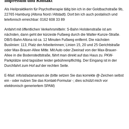
Impressum und Kontakt
Als Heilpraktikerin für Psychotherapie tätig bin ich in der
Goldbachstraße 9b,
22765 Hamburg (Altona Nord / Altstadt). Dort bin ich auch postalisch und
telefonisch erreichbar: 0162 608 33 89
Anfahrt mit öffentlichen Verkehrsmitteln: S-Bahn Holstenstraße ist am
nächsten, dann geht der kürzeste Fußweg durch die Walter-Kunze-Straße.
DB/S-Bahn Altona ist ca. 12 Minuten Fußweg entfernt. Die nächsten
Buslinien: 113, Platz der Arbeiterinnen; Linien 15, 20 und 25 Gerichtstraße
oder Max-Brauer-Allee Mitte. Mit Auto oder Zweirad von der Max-Brauer-
Allee in die Bodenstedtstraße, fährt man direkt auf das Haus zu. PKW-
Parkplätze sind tagsüber leider gebührenpflichtig. Der Eingang ist in der
Durchfahrt zum Hof auf der rechten Seite.
E-Mail: info/at/adanamani.de (bitte setzen Sie das korrekte @-Zeichen selbst
ein - oder nutzen Sie das Kontakt-Formular -; dies schützt mich vor
elektronisch generiertem SPAM)
Als Heilpraktikerin tätig aufgrund der "Erlaubnis zur Ausübung der Heilkunde
ohne Bestallung" gemäß § 1 Abs. 1 des Gesetzes über die berufsmäßige