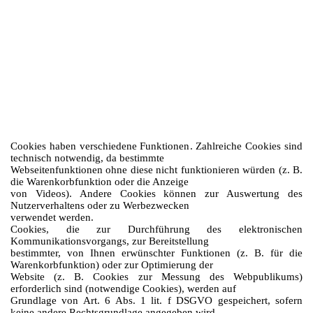
gespeichert. Session-Cookies
werden nach Ende Ihres Besuchs automatisch gelöscht. Permanente
Cookies bleiben auf Ihrem Endgerät
gespeichert, bis Sie diese selbst löschen oder eine automatische Löschung
durch Ihren Webbrowser erfolgt.
6 / 11
Cookies können von uns (First-Party-Cookies) oder von Drittunternehmen
stammen (sog. Third-PartyCookies). Third-Party-Cookies ermöglichen die
Einbindung bestimmter Dienstleistungen von
Drittunternehmen innerhalb von Webseiten (z. B. Cookies zur Abwicklung
von Zahlungsdienstleistungen).
Cookies haben verschiedene Funktionen. Zahlreiche Cookies sind
technisch notwendig, da bestimmte
Webseitenfunktionen ohne diese nicht funktionieren würden (z. B.
die Warenkorbfunktion oder die Anzeige
von Videos). Andere Cookies können zur Auswertung des
Nutzerverhaltens oder zu Werbezwecken
verwendet werden.
Cookies, die zur Durchführung des elektronischen
Kommunikationsvorgangs, zur Bereitstellung
bestimmter, von Ihnen erwünschter Funktionen (z. B. für die
Warenkorbfunktion) oder zur Optimierung der
Website (z. B. Cookies zur Messung des Webpublikums)
erforderlich sind (notwendige Cookies), werden auf
Grundlage von Art. 6 Abs. 1 lit. f DSGVO gespeichert, sofern
keine andere Rechtsgrundlage angegeben wird.