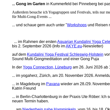
... Gong im Garten
in Kummerfeld bei Pinneberg bei p
Außerdem besuche ich Yogagruppen und Festivals, teils nur me
für Multi-Gong-Events ...
sorry die Reihenfolge ist nicht immer
... und schaue gern auch unter "
Workshops
und Reisen 
... im Rahmen der ersten
Aquarian Kundalini Yoga Cele
bis 2. September 2026 (Info im
AKYE.eu
-Newsletter)
auf dem
Kundalini Yoga Festival Schleswig-Holstein
vom
Sound Multi-Gongmeditation und einer Gong Puja
In der
Yoga Connection, Lüneburg
am 26. Juni 2026 ab 
... im yogaherz, Zürich, am 20. November 2026. Anmel
... in Magdeburg im
Pavana
wieder am 28./29. November 
Katrin Freund
... in Berlin-Charlottenburg in der Praxis Ute Röber: Ich
neuen Termin haben.
... am
Niederrhein nahe Hamminkeln
. vom 16. bis 18. O