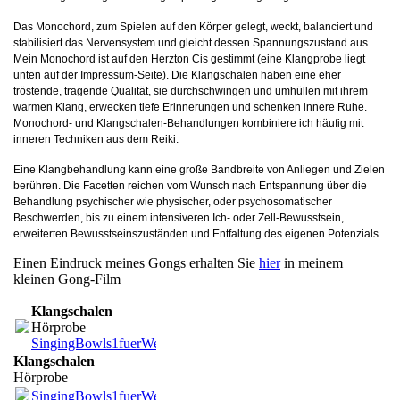
Das Monochord, zum Spielen auf den Körper gelegt, weckt, balanciert und
stabilisiert das Nervensystem und gleicht dessen Spannungszustand aus.
Mein Monochord ist auf den Herzton Cis gestimmt (eine Klangprobe liegt
unten auf der Impressum-Seite). Die Klangschalen haben eine eher
tröstende, tragende Qualität, sie durchschwingen und umhüllen mit ihrem
warmen Klang, erwecken tiefe Erinnerungen und schenken innere Ruhe.
Monochord- und Klangschalen-Behandlungen kombiniere ich häufig mit
inneren Techniken aus dem Reiki.
Eine Klangbehandlung kann eine große Bandbreite von Anliegen und Zielen
berühren. Die Facetten reichen vom Wunsch nach Entspannung über die
Behandlung psychischer wie physischer, oder psychosomatischer
Beschwerden, bis zu einem intensiveren Ich- oder Zell-Bewusstsein,
erweiterten Bewusstseinszuständen und Entfaltung des eigenen Potenzials.
Einen Eindruck meines Gongs erhalten Sie
hier
in meinem
kleinen Gong-Film
Klangschalen
Hörprobe
SingingBowls1fuerWeb.m4a
(978.74KB)
Klangschalen
Hörprobe
SingingBowls1fuerWeb.m4a
(978.74KB)