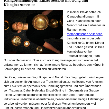
Klangbehandlungen: Einzel-Sessions mit Gong und
Klanginstrumenten
In meiner Praxis setze ich
Klangbehandlungen mit
Gong, Klangschalen oder
Monochord ein. Entweder im
Rahmen eines
therapeutischen Anliegens
,
besonders wenn der tiefe
Kontakt zu Gefühlen, Körper
und Erleben gestört ist. Dies
kommt etwa vor bei
Traumatisierungen, Burn-
Out oder Depression. Oder auch als Klangmassage, um sich wieder tief
entspannen zu lernen, sich auf eine innere Reise zu begeben, den Körper in
Schwingung zu erleben und sich zu vitalisieren.
Der Gong, wie er von Yogi Bhajan und Nanak Dev Singh gelehrt wird, eignet
sich am besten für Anliegen der Transformation: zur Auflösung von Ängsten,
zum Erweitern der persönlichen Handlungsgrenzen und zum Überwinden
von Traumata. Dabei bietet das Einzel-Setting im Gegensatz zur Gruppe
(siehe Gongmeditation) viele Möglichkeiten, die Gong-Erfahrung auf
individuelle Bedürfnisse abzustimmen, besonders wenn heftige Erfahrungen
verarbeitet werden müssen, oder für diesen Menschen besonders viel
Einfühlungsvermögen und Fingerspitzengefühl angezeigt sind.